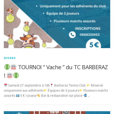
DIVERS
TOURNOI “ Vache ” du TC BARBERAZ
!
Samedi 27 septembre à 18h
Barberaz Tennis Club
Réservé
uniquement aux adhérents
Équipes de 3 joueurs
Plusieurs matchs
assurés
5 € / joueur
Bar & restauration sur place
…