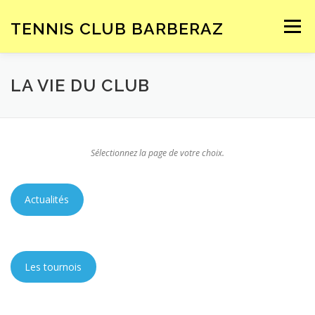
Aller
au
TENNIS CLUB BARBERAZ
Menu
contenu
ACCUEIL
LE CLUB
ENSEIGNEMENT
LA VIE DU CLUB
COMPÉTITIONS
INSCRIPTION – TARIFS
Sélectionnez la page de votre choix.
SPONSORS
Actualités
Les tournois