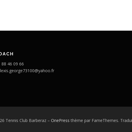
COACH
6 88 46 09 66
 alexis.george73100@yahoo.fr
26 Tennis Club Barberaz
–
OnePress
thème par FameThemes. Traduit