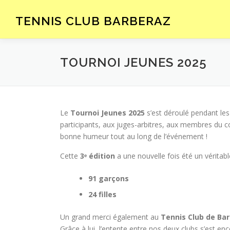
Aller
au
TENNIS CLUB BARBERAZ
contenu
TOURNOI JEUNES 2025
Le
Tournoi Jeunes 2025
s’est déroulé pendant le
participants, aux juges-arbitres, aux membres du c
bonne humeur tout au long de l’événement !
Cette
3ᵉ édition
a une nouvelle fois été un véritab
91 garçons
24 filles
Un grand merci également au
Tennis Club de Ba
Grâce à lui, l’entente entre nos deux clubs s’est e