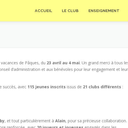
ACCUEIL
LE CLUB
ENSEIGNEMENT
s vacances de Pâques, du
23 avril au 4 mai
. Un grand merci à tous le
onseil d’administration et aux bénévoles pour leur engagement et leur
le succès, avec
115 jeunes inscrits
issus de
21 clubs différents
:
rby
, et tout particulièrement à
Alain
, pour sa précieuse collaboration.
ncore renforcée, avec
20 joueurs et joueuses
engagés dans les