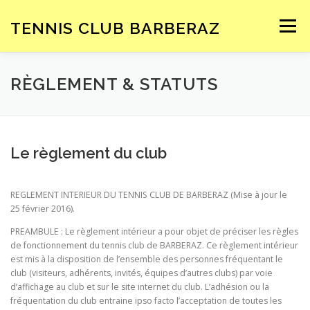
Aller
au
TENNIS CLUB BARBERAZ
Menu
contenu
ACCUEIL
LE CLUB
ENSEIGNEMENT
RÈGLEMENT & STATUTS
COMPÉTITIONS
INSCRIPTION – TARIFS
Le règlement du club
SPONSORS
REGLEMENT INTERIEUR DU TENNIS CLUB DE BARBERAZ (Mise à jour le
25 février 2016).
PREAMBULE : Le règlement intérieur a pour objet de préciser les règles
de fonctionnement du tennis club de BARBERAZ. Ce règlement intérieur
est mis à la disposition de l’ensemble des personnes fréquentant le
club (visiteurs, adhérents, invités, équipes d’autres clubs) par voie
d’affichage au club et sur le site internet du club. L’adhésion ou la
fréquentation du club entraine ipso facto l’acceptation de toutes les