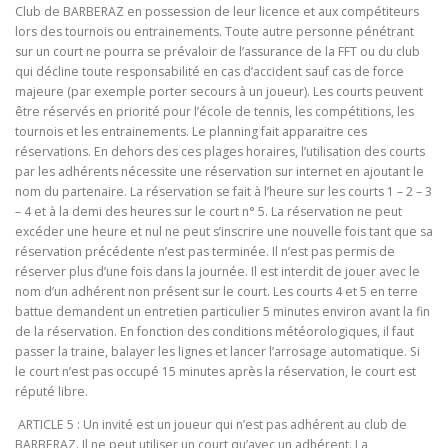
Club de BARBERAZ en possession de leur licence et aux compétiteurs
lors des tournois ou entrainements. Toute autre personne pénétrant
sur un court ne pourra se prévaloir de l’assurance de la FFT ou du club
qui décline toute responsabilité en cas d’accident sauf cas de force
majeure (par exemple porter secours à un joueur). Les courts peuvent
être réservés en priorité pour l’école de tennis, les compétitions, les
tournois et les entrainements. Le planning fait apparaitre ces
réservations. En dehors des ces plages horaires, l’utilisation des courts
par les adhérents nécessite une réservation sur internet en ajoutant le
nom du partenaire. La réservation se fait à l’heure sur les courts 1 – 2 – 3
– 4 et à la demi des heures sur le court n° 5. La réservation ne peut
excéder une heure et nul ne peut s’inscrire une nouvelle fois tant que sa
réservation précédente n’est pas terminée. Il n’est pas permis de
réserver plus d’une fois dans la journée. Il est interdit de jouer avec le
nom d’un adhérent non présent sur le court. Les courts 4 et 5 en terre
battue demandent un entretien particulier 5 minutes environ avant la fin
de la réservation. En fonction des conditions météorologiques, il faut
passer la traine, balayer les lignes et lancer l’arrosage automatique. Si
le court n’est pas occupé 15 minutes après la réservation, le court est
réputé libre.
ARTICLE 5 : Un invité est un joueur qui n’est pas adhérent au club de
BARBERAZ. Il ne peut utiliser un court qu’avec un adhérent. La