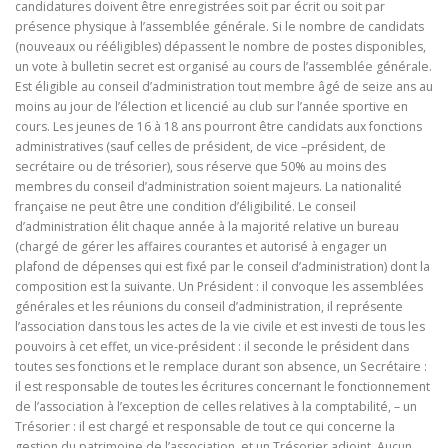
candidatures doivent être enregistrées soit par écrit ou soit par
présence physique à l’assemblée générale. Si le nombre de candidats
(nouveaux ou rééligibles) dépassent le nombre de postes disponibles,
un vote à bulletin secret est organisé au cours de l’assemblée générale.
Est éligible au conseil d’administration tout membre âgé de seize ans au
moins au jour de l’élection et licencié au club sur l’année sportive en
cours. Les jeunes de 16 à 18 ans pourront être candidats aux fonctions
administratives (sauf celles de président, de vice –président, de
secrétaire ou de trésorier), sous réserve que 50% au moins des
membres du conseil d’administration soient majeurs. La nationalité
française ne peut être une condition d’éligibilité. Le conseil
d’administration élit chaque année à la majorité relative un bureau
(chargé de gérer les affaires courantes et autorisé à engager un
plafond de dépenses qui est fixé par le conseil d’administration) dont la
composition est la suivante. Un Président : il convoque les assemblées
générales et les réunions du conseil d’administration, il représente
l’association dans tous les actes de la vie civile et est investi de tous les
pouvoirs à cet effet, un vice-président : il seconde le président dans
toutes ses fonctions et le remplace durant son absence, un Secrétaire :
il est responsable de toutes les écritures concernant le fonctionnement
de l’association à l’exception de celles relatives à la comptabilité, – un
Trésorier : il est chargé et responsable de tout ce qui concerne la
gestion du patrimoine de l’association, et un Trésorier adjoint. Aucun