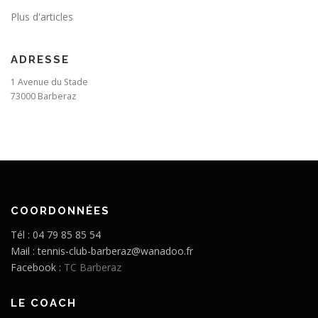
Plus d'articles
ADRESSE
1 Avenue du Stade
73000 Barberaz
COORDONNÉES
Tél : 04 79 85 85 54
Mail : tennis-club-barberaz@wanadoo.fr
Facebook :
TC Barberaz
LE COACH