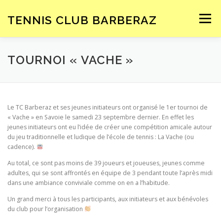
Aller
au
TENNIS CLUB BARBERAZ
Menu
contenu
ACCUEIL
LE CLUB
ENSEIGNEMENT
TOURNOI « VACHE »
COMPÉTITIONS
INSCRIPTION – TARIFS
Le TC Barberaz et ses jeunes initiateurs ont organisé le 1er tournoi de
« Vache » en Savoie le samedi 23 septembre dernier. En effet les
jeunes initiateurs ont eu l’idée de créer une compétition amicale autour
SPONSORS
du jeu traditionnelle et ludique de l’école de tennis : La Vache (ou
cadence).
Au total, ce sont pas moins de 39 joueurs et joueuses, jeunes comme
adultes, qui se sont affrontés en équipe de 3 pendant toute l’après midi
dans une ambiance conviviale comme on en a l’habitude.
Un grand merci à tous les participants, aux initiateurs et aux bénévoles
du club pour l’organisation