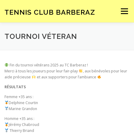
Aller
au
TENNIS CLUB BARBERAZ
Menu
contenu
ACCUEIL
LE CLUB
ENSEIGNEMENT
TOURNOI VÉTERAN
COMPÉTITIONS
INSCRIPTION – TARIFS
Fin du tournoi vétérans 2025 au TC Barberaz !
Merci à tous les joueurs pour leur fair-play
, aux bénévoles pour leur
aide précieuse
et aux supporters pour l’ambiance
SPONSORS
RÉSULTATS
Femme +35 ans :
Delphine Courtin
Marine Grandon
Homme +35 ans :
Jérémy Chabroud
Thierry Briand